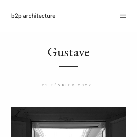
b2p architecture
T
O
G
G
L
E
N
Gustave
A
V
I
G
A
T
I
O
N
21 FÉVRIER 2022