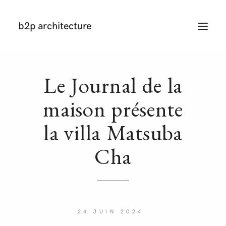
b2p architecture
T
O
G
G
L
E
N
Le Journal de la
A
V
I
maison présente
G
A
T
la villa Matsuba
I
O
N
Cha
24 JUIN 2024