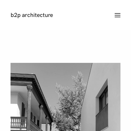
b2p architecture
T
O
G
G
L
E
N
A
V
I
G
A
T
I
O
N