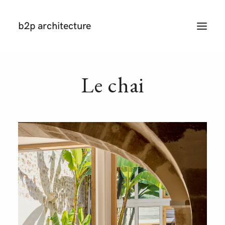
b2p architecture
T
O
G
G
L
E
N
Le
chai
A
V
I
G
A
T
I
O
N