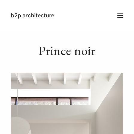
b2p architecture
T
O
G
G
L
E
N
Prince
noir
A
V
I
G
A
T
I
O
N