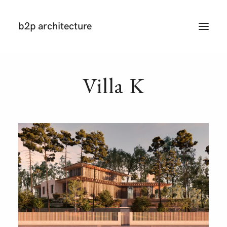
b2p architecture
T
O
G
G
L
E
N
Villa
K
A
V
I
G
A
T
I
O
N